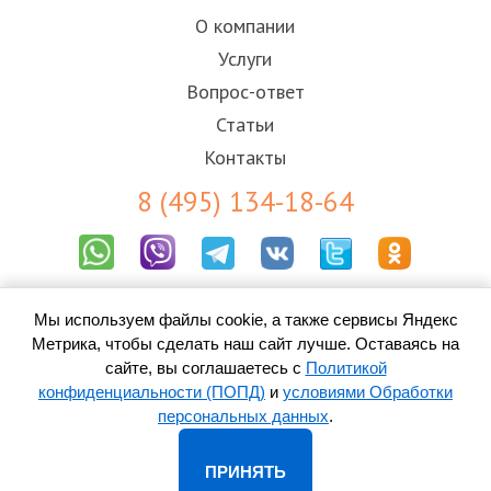
О компании
Услуги
Вопрос-ответ
Статьи
Контакты
8 (495) 134-18-64
Результаты СОУТ
Пользовательское соглашение
Мы используем файлы cookie, а также сервисы Яндекс
Политика конфиденциальности (ПОПД)
Метрика, чтобы сделать наш сайт лучше. Оставаясь на
Согласие на обработку персональных данных
сайте, вы соглашаетесь с
Политикой
конфиденциальности (ПОПД)
и
условиями Обработки
персональных данных
.
© 2010-
2026 ООО «Контакт-Центр» -
колл-центр в Златоусте
Адрес: 456219, Златоуст, просп. имени Ю.А. Гагарина, 1-я линия, д.
ПРИНЯТЬ